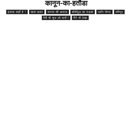
कानून-का-हतौडा
इंसाफ़ कहाँ है ?
खाश खबर
जनता की आवाज़
बॉलीवुड का तड़का
ब्लॉग पोस्ट
मणिपुर
मेरी भी सुध लो यारों !
मैंने भी देखा