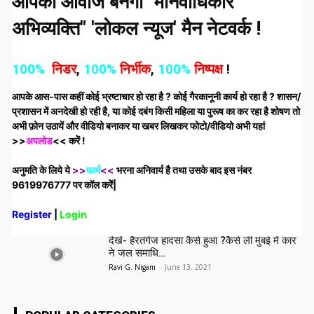
आपकी आवाज बनेगा "मानवाधिकार
अभिव्यक्ति" 'लोकल न्यूज' मैन नेटवर्क !
मैंने भी देखा !
100%
निडर
,
100%
निर्भीक
,
100%
निष्पक्ष
!
मैंने भी देखा
बिजली का तार टूटने से 11 भैंसें तथा एक व्यक्ति की
मौत
आपके आस-पास कहीं कोई भ्रष्टाचार हो रहा है ? कोई गैरकानूनी कार्य हो रहा है ? शासन/
प्रशासन में अनदेखी हो रही है, या कोई दबंग किसी महिला या पुरूष का कर रहा है शोषण तो
Satya Prakash Kashyap
-
September 9, 2021
अभी फ़ोन उठायें और वीडियो बनाकर या खबर लिखकर फोटो/वीडियो अभी यहां
>>
अपलोड
<< करेेें !
मैंने भी देखा
पूर्व IPS अमिताभ ठाकुर गिरफ्तार, योगी के खिलाफ
अनुमति के लिये ये
>>
फार्म
<<
भरना अनिवार्य है तथा उसके बाद इस नंबर
ठोंकने वाले हैं चुनावी ताल
9619976777 पर कॉल करेेें|
admin
-
August 27, 2021
Register
|
Login
मैंने भी देखा
देखें- हैरतंगेज हादसा कैसे हुआ ?कैसे ली मुंबई में कार
ने जल समाधि…
Ravi G. Nigam
-
June 13, 2021