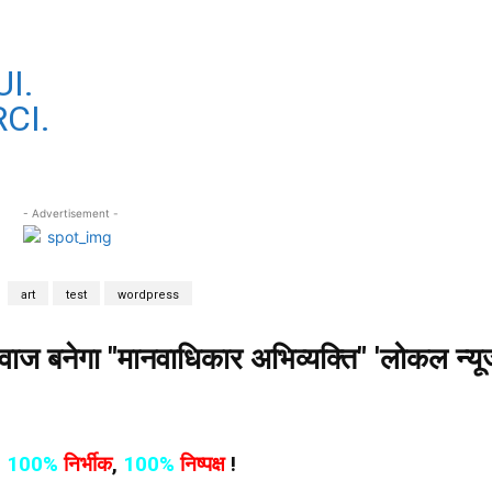
I.
CI.
- Advertisement -
art
test
wordpress
 बनेगा "मानवाधिकार अभिव्यक्ति" 'लोकल न्यूज
,
100%
निर्भीक
,
100%
निष्पक्ष
!