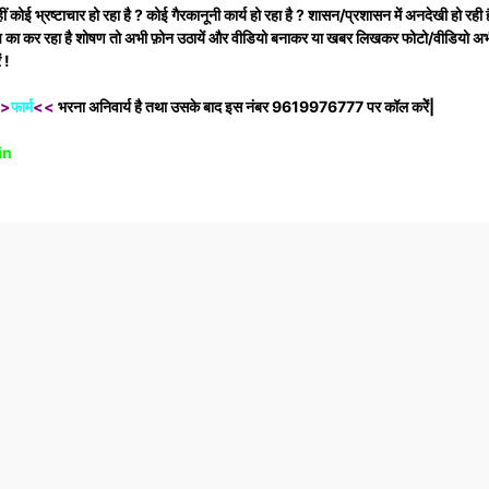
ई भ्रष्टाचार हो रहा है ? कोई गैरकानूनी कार्य हो रहा है ? शासन/प्रशासन में अनदेखी हो रही ह
rmation.
ूष का कर रहा है शोषण तो अभी फ़ोन उठायें और वीडियो बनाकर या खबर लिखकर फोटो/वीडियो अभी
ं !
>
फार्म
<<
भरना अनिवार्य है तथा उसके बाद इस नंबर 9619976777 पर कॉल करेेें|
in
Pinterest
WhatsApp
Linkedin