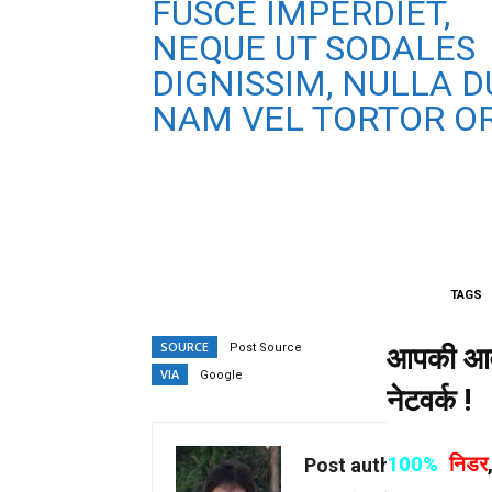
FUSCE IMPERDIET,
NEQUE UT SODALES
DIGNISSIM, NULLA DU
NAM VEL TORTOR OR
TAGS
SOURCE
Post Source
आपकी आवाज
VIA
Google
नेटवर्क !
100%
निडर
Post author name