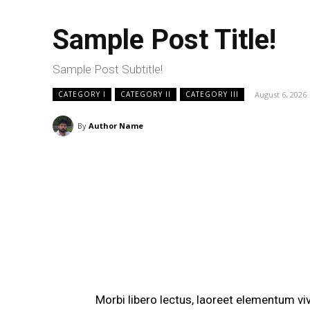
Sample Post Title!
Sample Post Subtitle!
August 6, 2026
CATEGORY I
CATEGORY II
CATEGORY III
By
Author Name
Morbi libero lectus, laoreet elementum viv