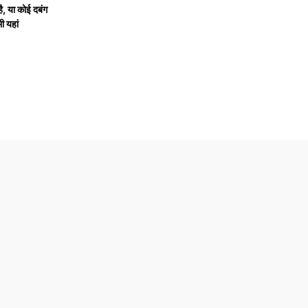
ै, या कोई दबंग
 यहां