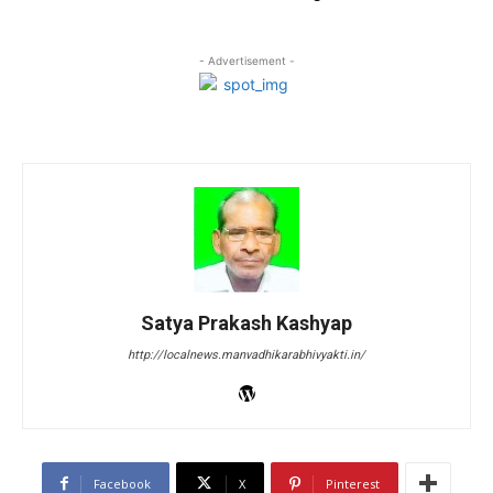
- Advertisement -
Satya Prakash Kashyap
http://localnews.manvadhikarabhivyakti.in/
Facebook
X
Pinterest