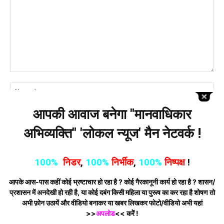
Comment:
Na
आपकी आवाज बनेगा "मानवाधिकार
Ema
अभिव्यक्ति" 'लोकल न्यूज' मैन नेटवर्क !
Web
100%
निडर
,
100%
निर्भीक
,
100%
निष्पक्ष
!
Save my name, email, and website in this browser for the next time
आपके आस-पास कहीं कोई भ्रष्टाचार हो रहा है ? कोई गैरकानूनी कार्य हो रहा है ? शासन/
I comment.
प्रशासन में अनदेखी हो रही है, या कोई दबंग किसी महिला या पुरूष का कर रहा है शोषण तो
अभी फ़ोन उठायें और वीडियो बनाकर या खबर लिखकर फोटो/वीडियो अभी यहां
Notify me of follow-up comments by email.
>>
अपलोड
<< करेेें !
Notify me of new posts by email.