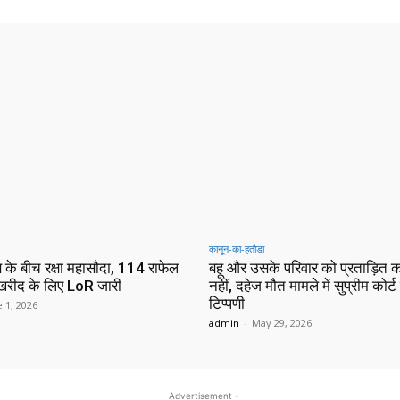
कानून-का-हतौडा
 के बीच रक्षा महासौदा, 114 राफेल
बहू और उसके परिवार को प्रताड़ित कर
 खरीद के लिए LoR जारी
नहीं, दहेज मौत मामले में सुप्रीम कोर्
टिप्पणी
 1, 2026
admin
-
May 29, 2026
- Advertisement -