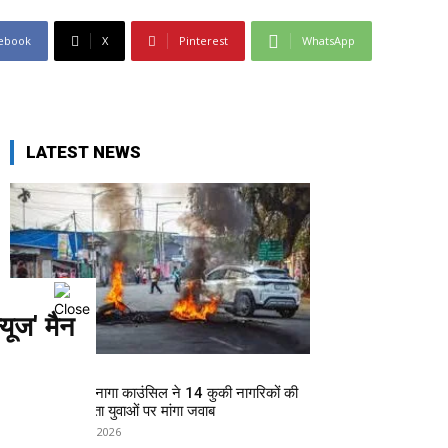
ebook
X
Pinterest
WhatsApp
LATEST NEWS
ूज' मैन
मणिपुर
मणिपुर में तनाव: नागा काउंसिल ने 14 कुकी नागरिकों की
रिहाई रोकी, लापता युवाओं पर मांगा जवाब
admin
-
June 1, 2026