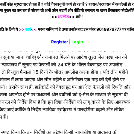
 कोई भ्रष्टाचार हो रहा है ? कोई गैरकानूनी कार्य हो रहा है ? शासन/प्रशासन में अनदेखी हो रह
नी चाहिए। सुप्रीम कोर्ट के अनुसार, जमानत याचिकाओं पर आदेश उसी दिन
या पुरूष का कर रहा है शोषण तो अभी फ़ोन उठायें और वीडियो बनाकर या खबर लिखकर फोटो/वीड
क्षित रखा जाता है तो उसे अगले दिन सुनाना अनिवार्य होगा। सुप्रीम कोर्ट
>>
अपलोड
<< करेेें !
न है, इसलिए सभी हाईकोर्ट को समयबद्ध तरीके से फैसले सुनाने और उन्हें
ति के लिये ये
>>
फार्म
<<
भरना अनिवार्य है तथा उसके बाद इस नंबर 9619976777 पर कॉल कर
Register
|
Login
्ण बातें रेखांकित की हैं, जिनमें आरक्षित मामलों में कारणयुक्त फैसला तीन
अग्रिम जमानत से जुड़े मामलों को प्राथमिकता देना शामिल है। जमानत
सुनाया जाना चाहिए और जमानत मिलने पर आदेश तुरंत जेल प्रशासन को
े न्यायालय में सुनाए गए फैसलों को 24 घंटे के भीतर वेबसाइट पर अपलोड
 तो विस्तृत फैसला 15 दिनों के भीतर अपलोड करना होगा। यदि तीन महीने
ंज्ञान में लाया जाएगा और तीन महीने व अतिरिक्त एक माह की देरी होने पर
केंगे। इसके साथ ही, हाईकोर्ट की वेबसाइट पर आरक्षित फैसलों की स्थिति और
फैसला अपलोड होने पर पक्षकारों और वकीलों को ई-मेल के माध्यम से सूचना दी
र जनरल को निर्देश दिया है कि इन दिशा-निर्देशों को लागू करने के लिए आवश्यक
ाएं क्योंकि ये निर्देश न्यायिक प्रक्रिया में पारदर्शिता बढ़ाने और लंबित
 हैं।
ने स्पष्ट किया कि इन निर्देशों का उद्देश्य किसी न्यायाधीश या अदालत की